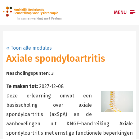
MENU
In samenwerking met Prelum
Home
« Toon alle modules
E-learningmodules
Axiale spondyloartritis
Hoe werkt het?
Nascholingspunten: 3
Registreren
Te maken tot:
2027-12-08
Inloggen
Deze e-learning omvat een
basisscholing over axiale
spondyloartritis (axSpA) en de
aanbevelingen uit KNGF-handreiking Axiale
spondyloartritis met ernstige functionele beperkingen