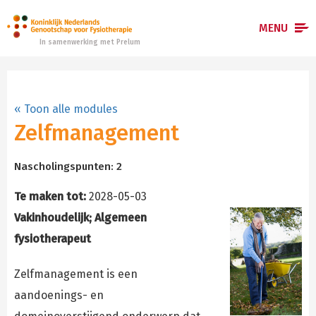
MENU
In samenwerking met Prelum
Home
« Toon alle modules
E-learningmodules
Zelfmanagement
Hoe werkt het?
Nascholingspunten: 2
Registreren
Te maken tot:
2028-05-03
Inloggen
Vakinhoudelijk; Algemeen
fysiotherapeut
Zelfmanagement is een
aandoenings- en