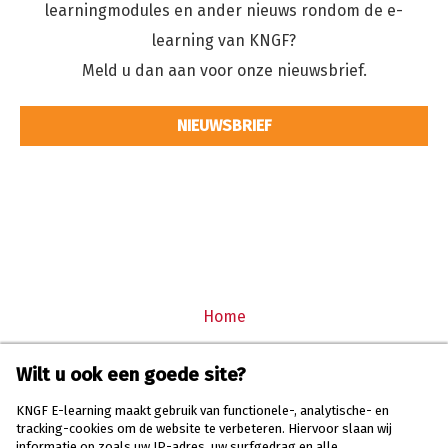
learningmodules en ander nieuws rondom de e-
learning van KNGF?
Meld u dan aan voor onze nieuwsbrief.
NIEUWSBRIEF
Home
Hoe werkt het?
Wilt u ook een goede site?
Registreren
KNGF E-learning maakt gebruik van functionele-, analytische- en
tracking-cookies om de website te verbeteren. Hiervoor slaan wij
Inloggen
informatie op zoals uw IP-adres, uw surfgedrag en alle